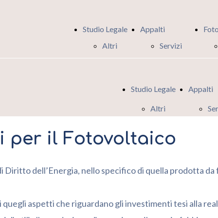
Studio Legale
Appalti
Foto
Altri
Servizi
Servizi
Appalti
offerti
Pubblici
Studio Legale
Appalti
dallo
Altri
Ser
Studio
Servizi
Ap
Legale
ti per il Fotovoltaico
offerti
Pu
dallo
 Diritto dell’Energia, nello specifico di quella prodotta da f
Studio
 quegli aspetti che riguardano gli investimenti tesi alla rea
Legale