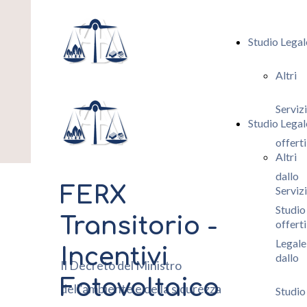
Studio Legal
Altri
Servizi
Studio Legal
offerti
Altri
dallo
FERX
Servizi
Studio
Transitorio -
offerti
Legale
Incentivi
dallo
Il Decreto del Ministro
Fotovoltaico
dell’ambiente e della sicurezza
Studio