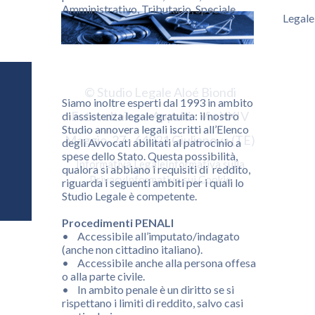
Amministrativo, Tributario, Speciale.
Legale
© Studio Legale Aloé Biondi
Siamo inoltre esperti dal 1993 in ambito
Fotovoltaico e Appalti - Via XXIV
di assistenza legale gratuita: il nostro
Studio annovera legali iscritti all’Elenco
Maggio, 27 - 64021 Giulianova (TE)
degli Avvocati abilitati al patrocinio a
spese dello Stato. Questa possibilità,
Informativa Legale
Informativa sulla
qualora si abbiano i requisiti di reddito,
Privacy
Informativa sui Cookie
riguarda i seguenti ambiti per i quali lo
Studio Legale è competente.
Procedimenti PENALI
• Accessibile all’imputato/indagato
(anche non cittadino italiano).
• Accessibile anche alla persona offesa
o alla parte civile.
• In ambito penale è un diritto se si
rispettano i limiti di reddito, salvo casi