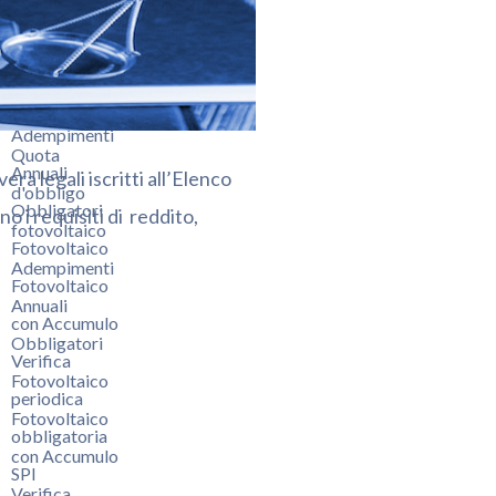
GSE
Quota
Novità Iter
d'obbligo
Semplificato
fotovoltaico
2023
Adempimenti
Quota
Annuali
ra legali iscritti all’Elenco
d'obbligo
Obbligatori
no i requisiti di reddito,
fotovoltaico
Fotovoltaico
Adempimenti
Fotovoltaico
Annuali
con Accumulo
Obbligatori
Verifica
Fotovoltaico
periodica
Fotovoltaico
obbligatoria
con Accumulo
SPI
Verifica