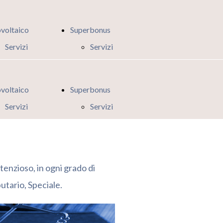
voltaico
Superbonus
Servizi
Servizi
Fotovoltaico
Superbonus
Cos'è una
Cos'è il
voltaico
Superbonus
Comunità
Superbonus?
Servizi
Servizi
Energetica?
Fotovoltaico
Superbonus
Manutenzione
Cos'è una
Cos'è il
Fotovoltaico e
Comunità
Superbonus?
GSE
tenzioso, in ogni grado di
Energetica?
Novità Iter
utario, Speciale.
Manutenzione
Semplificato
Fotovoltaico e
2023